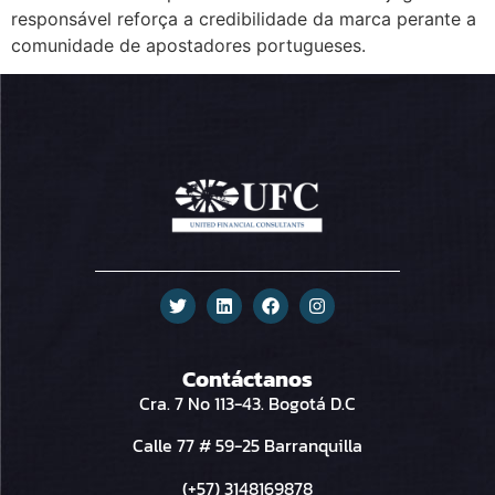
responsável reforça a credibilidade da marca perante a
comunidade de apostadores portugueses.
Contáctanos
Cra. 7 No 113-43. Bogotá D.C
Calle 77 # 59-25 Barranquilla
(+57) 3148169878