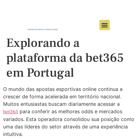
Explorando a
plataforma da bet365
em Portugal
O mundo das apostas esportivas online continua a
crescer de forma acelerada em território nacional.
Muitos entusiastas buscam diariamente acessar a
para conferir as melhores odds e mercados
bet365
variados. Esta operadora consolidou sua posição como
uma das líderes do setor através de uma experiência
intuitiva.