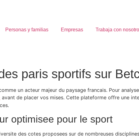
Personas y familias
Empresas
Trabaja con nosotr
des paris sportifs sur Betc
e comme un acteur majeur du paysage francais. Pour analyse
avant de placer vos mises. Cette plateforme offre une inter
e
ces.
ur optimisee pour le sport
iversite des cotes proposees sur de nombreuses disciplines 