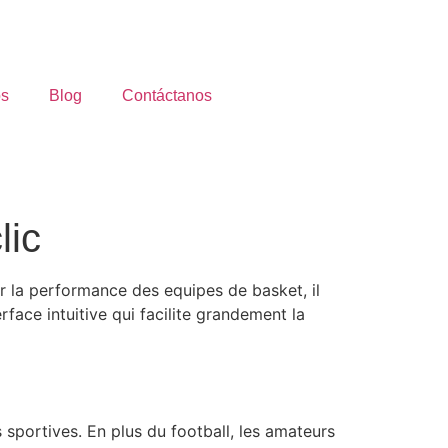
os
Blog
Contáctanos
lic
r la performance des equipes de basket, il
face intuitive qui facilite grandement la
sportives. En plus du football, les amateurs