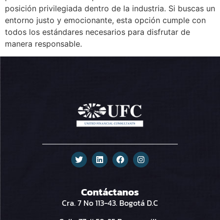
posición privilegiada dentro de la industria. Si buscas un
entorno justo y emocionante, esta opción cumple con
todos los estándares necesarios para disfrutar de
manera responsable.
Contáctanos
Cra. 7 No 113-43. Bogotá D.C