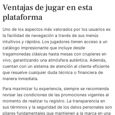
Ventajas de jugar en esta
plataforma
Uno de los aspectos más valorados por los usuarios es
la facilidad de navegación a través de sus menús
intuitivos y rápidos. Los jugadores tienen acceso a un
catálogo impresionante que incluye desde
tragamonedas clásicas hasta mesas con crupieres en
vivo, garantizando una atmósfera auténtica. Además,
cuentan con un sistema de atención al cliente eficiente
que resuelve cualquier duda técnica o financiera de
manera inmediata.
Para maximizar tu experiencia, siempre se recomienda
revisar las condiciones de las promociones vigentes al
momento de realizar tu registro. La transparencia en
sus términos y la seguridad de los datos personales son
pilares fundamentales que mantienen a la marca en una