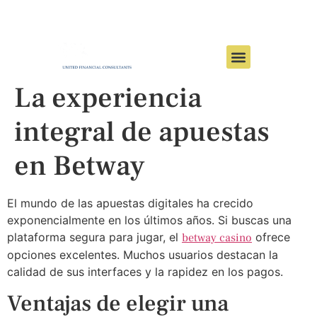
La experiencia
integral de apuestas
en Betway
El mundo de las apuestas digitales ha crecido
exponencialmente en los últimos años. Si buscas una
plataforma segura para jugar, el
ofrece
betway casino
opciones excelentes. Muchos usuarios destacan la
calidad de sus interfaces y la rapidez en los pagos.
Ventajas de elegir una