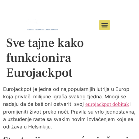
Sve tajne kako
funkcionira
Eurojackpot
Eurojackpot je jedna od najpopularnijih lutrija u Europi
koja privlači milijune igrača svakog tjedna. Mnogi se
nadaju da će baš oni ostvariti svoj
i
eurojackpot dobitak
promijeniti život preko noći. Pravila su vrlo jednostavna,
a uzbuđenje raste sa svakim novim izvlačenjem koje se
održava u Helsinkiju.