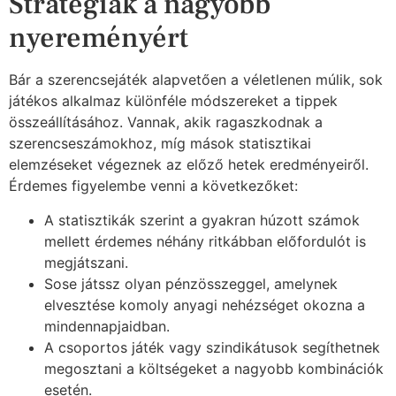
Stratégiák a nagyobb
nyereményért
Bár a szerencsejáték alapvetően a véletlenen múlik, sok
játékos alkalmaz különféle módszereket a tippek
összeállításához. Vannak, akik ragaszkodnak a
szerencseszámokhoz, míg mások statisztikai
elemzéseket végeznek az előző hetek eredményeiről.
Érdemes figyelembe venni a következőket:
A statisztikák szerint a gyakran húzott számok
mellett érdemes néhány ritkábban előfordulót is
megjátszani.
Sose játssz olyan pénzösszeggel, amelynek
elvesztése komoly anyagi nehézséget okozna a
mindennapjaidban.
A csoportos játék vagy szindikátusok segíthetnek
megosztani a költségeket a nagyobb kombinációk
esetén.