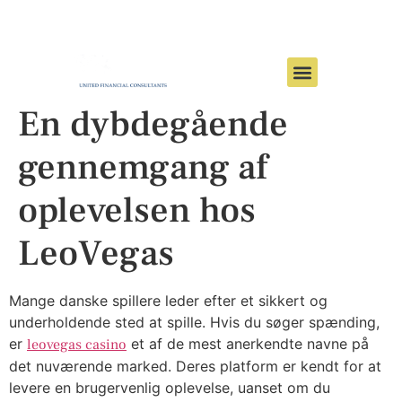
En dybdegående
gennemgang af
oplevelsen hos
LeoVegas
Mange danske spillere leder efter et sikkert og
underholdende sted at spille. Hvis du søger spænding,
er
et af de mest anerkendte navne på
leovegas casino
det nuværende marked. Deres platform er kendt for at
levere en brugervenlig oplevelse, uanset om du