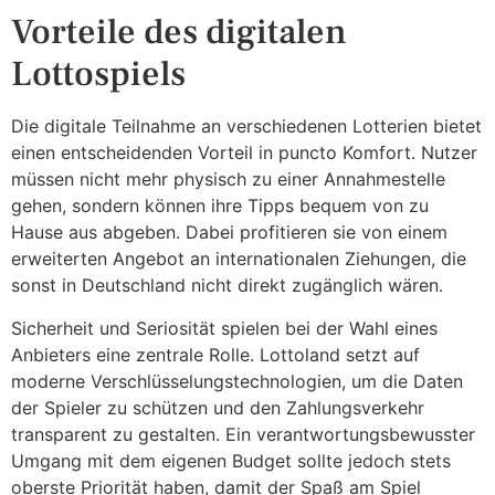
Vorteile des digitalen
Lottospiels
Die digitale Teilnahme an verschiedenen Lotterien bietet
einen entscheidenden Vorteil in puncto Komfort. Nutzer
müssen nicht mehr physisch zu einer Annahmestelle
gehen, sondern können ihre Tipps bequem von zu
Hause aus abgeben. Dabei profitieren sie von einem
erweiterten Angebot an internationalen Ziehungen, die
sonst in Deutschland nicht direkt zugänglich wären.
Sicherheit und Seriosität spielen bei der Wahl eines
Anbieters eine zentrale Rolle. Lottoland setzt auf
moderne Verschlüsselungstechnologien, um die Daten
der Spieler zu schützen und den Zahlungsverkehr
transparent zu gestalten. Ein verantwortungsbewusster
Umgang mit dem eigenen Budget sollte jedoch stets
oberste Priorität haben, damit der Spaß am Spiel