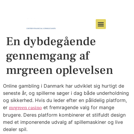
En dybdegående
gennemgang af
mrgreen oplevelsen
Online gambling i Danmark har udviklet sig hurtigt de
seneste år, og spillerne søger i dag både underholdning
og sikkerhed. Hvis du leder efter en pålidelig platform,
er
et fremragende valg for mange
mrgreen casino
brugere. Deres platform kombinerer et stilfuldt design
med et imponerende udvalg af spillemaskiner og live
dealer spil.