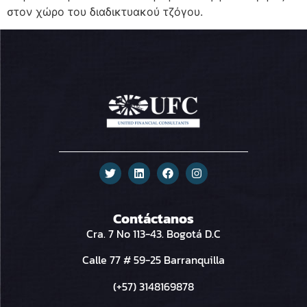
στον χώρο του διαδικτυακού τζόγου.
Contáctanos
Cra. 7 No 113-43. Bogotá D.C
Calle 77 # 59-25 Barranquilla
(+57) 3148169878