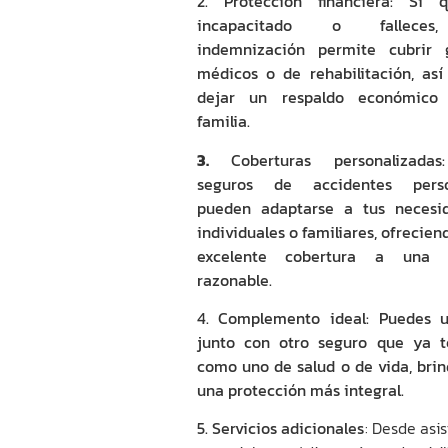
2. Protección financiera
: Si q
incapacitado o falleces
indemnización permite cubrir 
médicos o de rehabilitación, as
dejar un respaldo económico
familia.
3.
Coberturas personalizadas
seguros de accidentes perso
pueden adaptarse a tus necesi
individuales o familiares, ofrecie
excelente cobertura a una 
razonable.
4. Complemento ideal
: Puedes u
junto con otro seguro que ya t
como uno de salud o de vida, bri
una protección más integral.
5. Servicios adicionales
: Desde asi