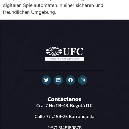
digitalen Spielautomaten in einer sicheren und
freundlichen Umgebung.
Contáctanos
Cra. 7 No 113-43. Bogotá D.C
Calle 77 # 59-25 Barranquilla
(+57) 3148169878