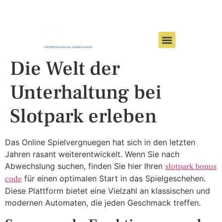
Die Welt der
Unterhaltung bei
Slotpark erleben
Das Online Spielvergnuegen hat sich in den letzten
Jahren rasant weiterentwickelt. Wenn Sie nach
Abwechslung suchen, finden Sie hier Ihren
slotpark bonus
für einen optimalen Start in das Spielgeschehen.
code
Diese Plattform bietet eine Vielzahl an klassischen und
modernen Automaten, die jeden Geschmack treffen.