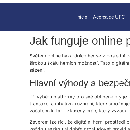
Inicio
Acerca de UFC
Jak funguje online 
Světem online hazardních her se v poslední d
širokou škálu herních možností. Tato digitáln
sázení.
Hlavní výhody a bezpeč
Při výběru platformy pro své oblíbené hry je
transakcí a intuitivní rozhraní, které umožňu
začátečník, tak i zkušený hráč, který vyžadu
Závěrem lze říci, že digitální herní prostře
každou sázkou si dobře prostudovat pravidla 