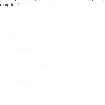
komplikací.
C
Inicio
Cr
Acerca de UFC
Ca
Personas y familias
(+
Empresas
Trabaja con nosotros
Blog
Contáctanos