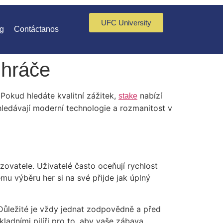
UFC University
g
Contáctanos
 hráče
Pokud hledáte kvalitní zážitek,
nabízí
stake
yhledávají moderní technologie a rozmanitost v
zovatele. Uživatelé často oceňují rychlost
mu výběru her si na své přijde jak úplný
 Důležité je vždy jednat zodpovědně a před
ladními pilíři pro to, aby vaše zábava