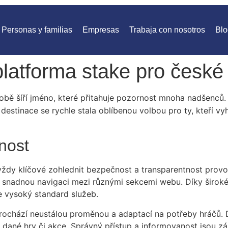
Personas y familias
Empresas
Trabaja con nosotros
Blo
platforma stake pro české
obě šíří jméno, které přitahuje pozornost mnoha nadšenců. 
í destinace se rychle stala oblíbenou volbou pro ty, kteří v
nost
 vždy klíčové zohlednit bezpečnost a transparentnost provo
je snadnou navigaci mezi různými sekcemi webu. Díky široké
je vysoký standard služeb.
dí prochází neustálou proměnou a adaptací na potřeby hráčů.
dané hry či akce. Správný přístup a informovanost jsou zák