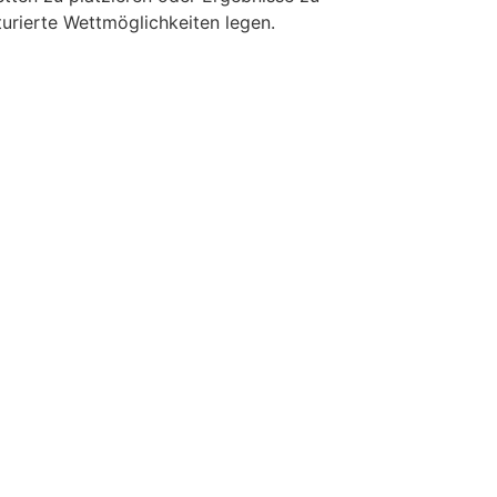
kturierte Wettmöglichkeiten legen.
ontáctanos
a. 7 No 113-43. Bogotá D.C
lle 77 # 59-25 Barranquilla
57) 3148169878