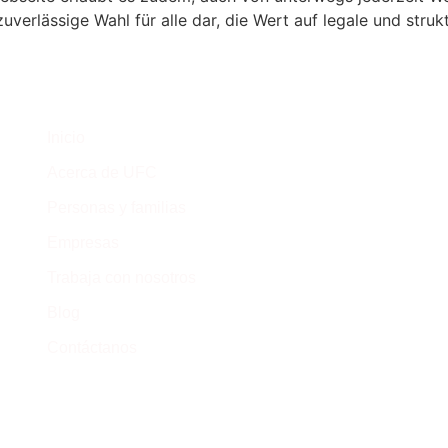
zuverlässige Wahl für alle dar, die Wert auf legale und stru
C
Inicio
Cr
Acerca de UFC
Ca
Personas y familias
(+
Empresas
Trabaja con nosotros
Blog
Contáctanos