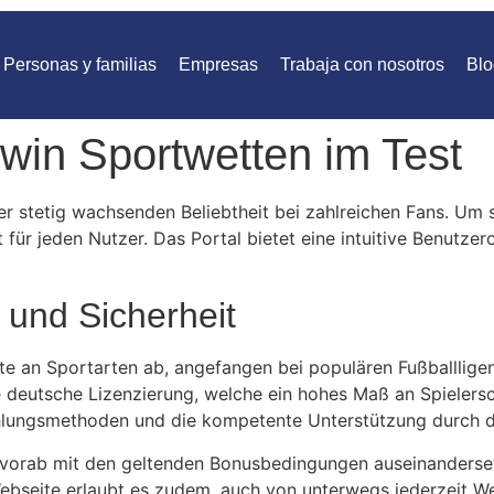
Personas y familias
Empresas
Trabaja con nosotros
Blo
pwin Sportwetten im Test
er stetig wachsenden Beliebtheit bei zahlreichen Fans. Um 
t für jeden Nutzer. Das Portal bietet eine intuitive Benutze
 und Sicherheit
te an Sportarten ab, angefangen bei populären Fußballlige
 deutsche Lizenzierung, welche ein hohes Maß an Spielersch
lungsmethoden und die kompetente Unterstützung durch de
er vorab mit den geltenden Bonusbedingungen auseinanderse
ebseite erlaubt es zudem, auch von unterwegs jederzeit We